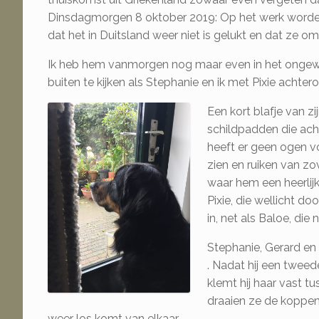
Dinsdagmorgen 8 oktober 2019: Op het werk worden mi
dat het in Duitsland weer niet is gelukt en dat ze om 
Ik heb hem vanmorgen nog maar even in het ongewis
buiten te kijken als Stephanie en ik met Pixie achter
Een kort blafje van z
schildpadden die acht
heeft er geen ogen vo
zien en ruiken van zo
waar hem een heerlijk,
Pixie, die wellicht d
in, net als Baloe, di
Stephanie, Gerard en 
. Nadat hij een tweed
klemt hij haar vast t
draaien ze de koppen 
weer los komt van elkaar.