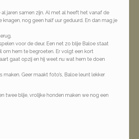
al jaren samen zijn. Al met al heeft het vanaf de
e knagen, nog geen half uur geduurd. En dan mag je
erug.
elen voor de deur. Een net zo blije Baloe staat
il om hem te begroeten. Er volgt een kort
staart gaat opzij en hij weet nu wat hem te doen
os maken. Geer maakt foto’s, Baloe leunt lekker
en twee blije, vrolijke honden maken we nog een