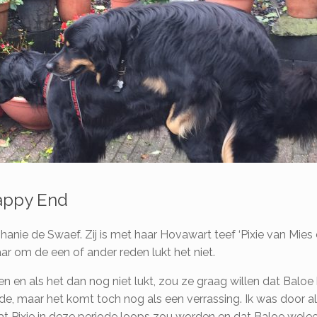
appy End
ie de Swaef. Zij is met haar Hovawart teef ‘Pixie van Mies 
r om de een of ander reden lukt het niet.
en als het dan nog niet lukt, zou ze graag willen dat Baloe 
n orde, maar het komt toch nog als een verrassing. Ik was doo
at Pixie in deze periode loops zou worden en dat Baloe wel