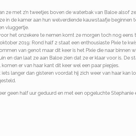
aan ze met z’n tweetjes boven de waterbak van Baloe alsof ze 
ze in de kamer aan hun welverdiende kauwstaafje beginnen t
n vluggertje.
voor het onzekere te nemen komt ze morgen toch nog eens t
ober 2019: Rond half 2 staat een enthousiaste Pixie te kwisp
ommen van genot maar dit keer is het Pixie die naar binnen w
tuin en dan laat ze aan Baloe zien dat ze er klaar voor is. De 
 komen er van haar kant dit keer wel een paar piepjes.
iets langer dan gisteren voordat hij zich weer van haar kan l
esteld.
weer geen half uur geduurd en met een opgeluchte Stephanie 