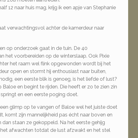
f 12 naar huis mag, krijg ik een apje van Stephanie
aat verwachtingsvol achter de kamerdeur naar
een op onderzoek gaat in de tuin. De 40
aan het voorbereiden op de winterslaap. Ook Pixie
achter het raam wel flink opgewonden wordt bij het
deur open en stormt hij enthousiast naar buiten,
dig, een eerste blik is genoeg, is het liefde of lust?
Baloe en begint te rijden. Die heeft er zo te zien zin
 springt en een eerste poging doet.
l een glimp op te vangen of Baloe wel het juiste doet
t, komt zijn mannelijkheid pas écht naar boven en
 en dan staan ze gekoppeld. Na het eerste gehijg
s het afwachten totdat de lust afzwakt en het stel