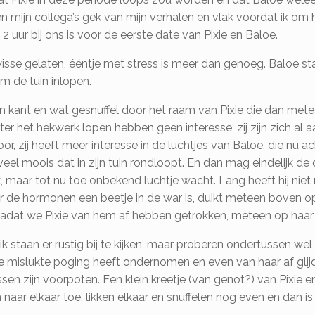
jn collega’s gek van mijn verhalen en vlak voordat ik om hal
2 uur bij ons is voor de eerste date van Pixie en Baloe.
se gelaten, ééntje met stress is meer dan genoeg. Baloe st
om de tuin inlopen.
ijn kant en wat gesnuffel door het raam van Pixie die dan met
er het hekwerk lopen hebben geen interesse, zij zijn zich al 
or, zij heeft meer interesse in de luchtjes van Baloe, die nu 
veel moois dat in zijn tuin rondloopt. En dan mag eindelijk de 
 maar tot nu toe onbekend luchtje wacht. Lang heeft hij niet no
oor de hormonen een beetje in de war is, duikt meteen boven op 
e nadat we Pixie van hem af hebben getrokken, meteen op haar
ik staan er rustig bij te kijken, maar proberen ondertussen we
e mislukte poging heeft ondernomen en even van haar af glijd
ussen zijn voorpoten. Een klein kreetje (van genot?) van Pixie
naar elkaar toe, likken elkaar en snuffelen nog even en dan i