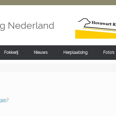
ng Nederland
Fokkerij
Nieuws
Herplaatsing
Foto’s
gen
?