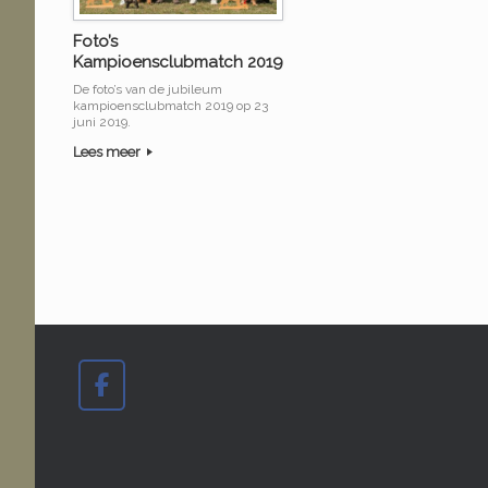
Foto’s
Kampioensclubmatch 2019
De foto’s van de jubileum
kampioensclubmatch 2019 op 23
juni 2019.
Lees meer